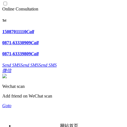
Online Consultation
Tel
15087011110
Call
0871-63330909
Call
0871-63339809
Call
Send SMS
Send SMS
Send SMS
微信
Wechat scan
Add friend on WeChat scan
Goto
网站首页