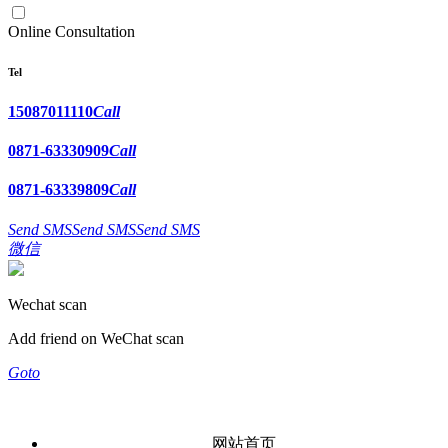
Online Consultation
Tel
15087011110
Call
0871-63330909
Call
0871-63339809
Call
Send SMS
Send SMS
Send SMS
微信
Wechat scan
Add friend on WeChat scan
Goto
网站首页